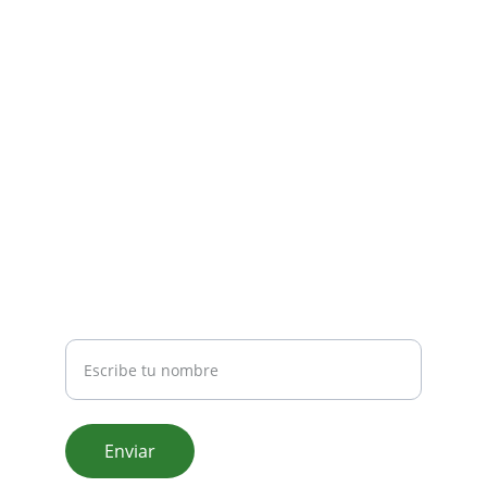
Contacto
Estamos aquí para ayudarte siempre.
direccion.confenagro@gmail.com
(809) 533-9710
Nombre completo
Enviar